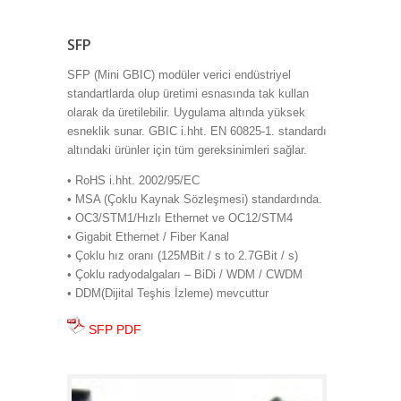
SFP
SFP (Mini GBIC) modüler verici endüstriyel
standartlarda olup üretimi esnasında tak kullan
olarak da üretilebilir. Uygulama altında yüksek
esneklik sunar. GBIC i.hht. EN 60825-1. standardı
altındaki ürünler için tüm gereksinimleri sağlar.
• RoHS i.hht. 2002/95/EC
• MSA (Çoklu Kaynak Sözleşmesi) standardında.
• OC3/STM1/Hızlı Ethernet ve OC12/STM4
• Gigabit Ethernet / Fiber Kanal
• Çoklu hız oranı (125MBit / s to 2.7GBit / s)
• Çoklu radyodalgaları – BiDi / WDM / CWDM
• DDM(Dijital Teşhis İzleme) mevcuttur
SFP PDF