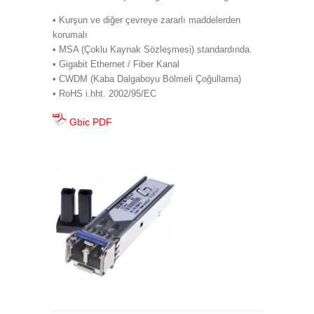
• Kurşun ve diğer çevreye zararlı maddelerden
korumalı
• MSA (Çoklu Kaynak Sözleşmesi) standardında.
• Gigabit Ethernet / Fiber Kanal
• CWDM (Kaba Dalgaboyu Bölmeli Çoğullama)
• RoHS i.hht. 2002/95/EC
Gbic PDF