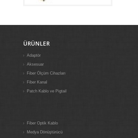
ÜRÜNLER
Adaptör
Aksesuar
Fiber Ölçüm Cihazları
Fiber Kanal
Patch Kablo ve Pigtail
Fiber Optik Kablo
Medya Dönüştürücü