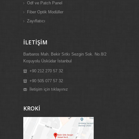
Odf ve Patch Panel
Fiber Optik Modüller
Zayıflatıcı
İLETİŞİM
Barbaros Mah. Bekir Sıtkı Sezgin Sok. No.8/2
Koşuyolu Üsküdar İstanbul
+90 212 270 57 32
+90 505 077 57 32
İletişim için tıklayınız
KROKİ